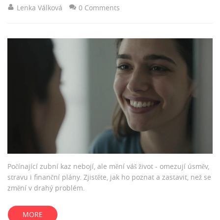
Lenka Válková
0 Comments
Počínající zubní kaz nebojí, ale mění váš život - omezují úsměv,
stravu i finanční plány. Zjistěte, jak ho poznat a zastavit, než se
změní v drahý problém.
MORE