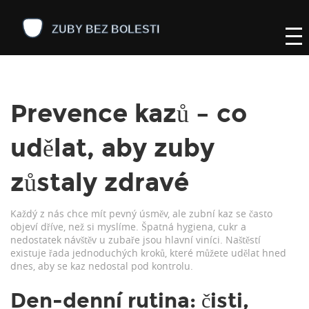
Prevence kazů – co
udělat, aby zuby
zůstaly zdravé
Každý z nás chce mít pevný úsměv, ale zubní kaz se často
objeví dříve, než si myslíme. Špatná hygiena, cukr a
nedostatek návštěv u zubaře jsou hlavní viníci. Naštěstí
existuje řada jednoduchých kroků, které můžete udělat hned
dnes, aby se kaz nedostal pod kontrolu.
Den‑denní rutina: čisti,