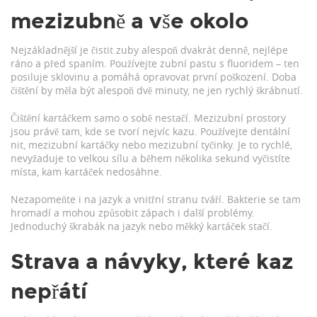
mezizubně a vše okolo
Nejzákladnější je čistit zuby alespoň dvakrát denně, nejlépe
ráno a před spaním. Používejte zubní pastu s fluoridem – ten
posiluje sklovinu a pomáhá opravovat první poškození. Doba
čištění by měla být alespoň dvě minuty, ne jen rychlý škrábnutí.
Čištění kartáčkem samo o sobě nestačí. Mezizubní prostory
jsou právě tam, kde se tvorí nejvíc kazu. Používejte dentální
nit, mezizubní kartáčky nebo mezizubní tyčinky. Je to rychlé,
nevyžaduje to velkou sílu a během několika sekund vyčistíte
místa, kam kartáček nedosáhne.
Nezapomeňte i na jazyk a vnitřní stranu tváří. Bakterie se tam
hromadí a mohou způsobit zápach i další problémy.
Jednoduchý škrabák na jazyk nebo měkký kartáček stačí.
Strava a návyky, které kaz
nepřátí