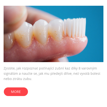
Zjistěte, jak rozpoznat počínající zubní kaz díky 8 varovným
signálům a naučte se, jak mu předejít dříve, než vyvolá bolest
nebo ztrátu zubu.
MORE