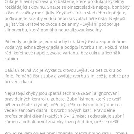
Cukr je hlavní potrava pro bakterie, které produkují kyseliny
rozkládající sklovinu. Snažte se omezit sladké nápoje, bonbóny
a časté svačiny mezi jídly. Když už si něco sladkého dopřejete,
poškrábejte si zuby vodou nebo si vypláchněte ústa. Nejlepší
je jíst více čerstvého ovoce a zeleniny – žvýkání podporuje
slinotvorbu, která pomáhá neutralizovat kyseliny.
Pití vody po jídle je jednoduchý trik, který často zapomínáme.
Voda vypláchne zbytky jídla a podpoří tvorbu slin. Pokud máte
rádi kofeinové nápoje, zvolte variantu bez cukru a šetrně k
zubům.
Další užitečná věc je žvýkat cukrovou žvýkačku bez cukru po
jídle. Pomáhá čistit zuby a zvyšuje tvorbu slin, což je dobré pro
prevenci kazu.
Nejčastější chyby jsou špatná technika čištění a ignorování
pravidelných kontrol u zubaře. Zubní kámen, který se tvoří
během několika týdnů, může být těžko odstranitelný doma a
vede k zánětům dásní i k tvorbě nových kazů. Pravidelné
profesionální čištění (každých 6 – 12 měsíci) odstraňuje zubní
kámen a odhalí první známky kazu před tím, než se rozšíří.
Pokud se vám objeví první známky mezizubního kazu – tmavá