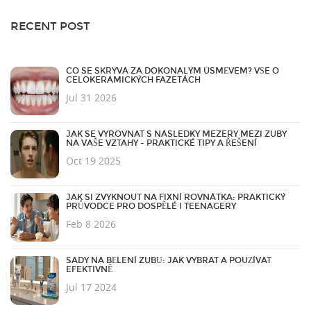
RECENT POST
CO SE SKRÝVÁ ZA DOKONALÝM ÚSMĚVEM? VŠE O
CELOKERAMICKÝCH FAZETÁCH
Jul 31 2026
JAK SE VYROVNAT S NÁSLEDKY MEZERY MEZI ZUBY
NA VAŠE VZTAHY - PRAKTICKÉ TIPY A ŘEŠENÍ
Oct 19 2025
JAK SI ZVYKNOUT NA FIXNÍ ROVNÁTKA: PRAKTICKÝ
PRŮVODCE PRO DOSPĚLÉ I TEENAGERY
Feb 8 2026
SADY NA BĚLENÍ ZUBŮ: JAK VYBRAT A POUŽÍVAT
EFEKTIVNĚ
Jul 17 2024