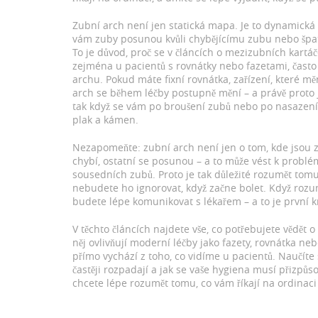
Zubní arch není jen statická mapa. Je to dynamická s
vám zuby posunou kvůli chybějícímu zubu nebo špatné
To je důvod, proč se v článcích o
mezizubních kartáč
zejména u pacientů s rovnátky nebo fazetami
, čast
archu. Pokud máte
fixní rovnátka
,
zařízení, které mě
arch se během léčby postupně mění – a právě proto je
tak když se vám po broušení zubů nebo po nasazení f
plak a kámen.
Nezapomeňte: zubní arch není jen o tom, kde jsou zu
chybí, ostatní se posunou – a to může vést k probl
sousedních zubů. Proto je tak důležité rozumět tomu,
nebudete ho ignorovat, když začne bolet. Když rozu
budete lépe komunikovat s lékařem – a to je první kr
V těchto článcích najdete vše, co potřebujete vědět 
něj ovlivňují moderní léčby jako fazety, rovnátka neb
přímo vychází z toho, co vidíme u pacientů. Naučíte 
častěji rozpadají a jak se vaše hygiena musí přizpůs
chcete lépe rozumět tomu, co vám říkají na ordinac