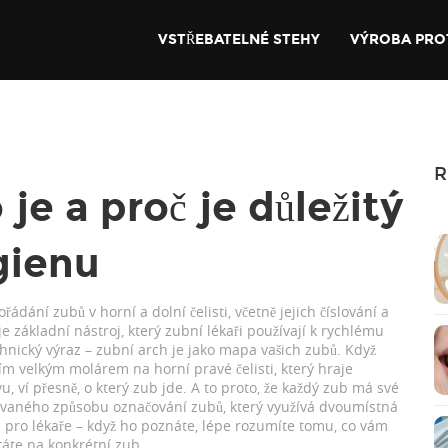
VSTŘEBATELNÉ STEHY
VÝROBA PRO
R
 je a proč je důležitý
gienu
ádání zubů v horní a dolní čelisti, včetně jejich číslování a
t je základní nástroj, který zubní lékaři používají k rychlému
hnický výraz – zubní arch je jako mapa vašich zubů. Když
ím velkým molárem na horní pravé čelisti, který hraje
vu
, ví přesně, o který zub jde. A to proto, že každý zub má své
aného způsobu označování zubů, který využívá dvoumístná
n pro lékaře – když ho poznáte, lépe rozumíte tomu, co vám
ptáte na konkrétní zub.