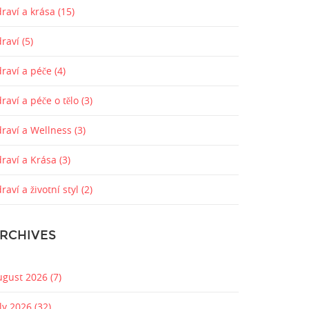
raví a krása
(15)
draví
(5)
draví a péče
(4)
raví a péče o tělo
(3)
draví a Wellness
(3)
draví a Krása
(3)
raví a životní styl
(2)
RCHIVES
ugust 2026
(7)
uly 2026
(32)