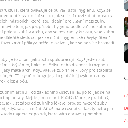
truktura, která ovlivňuje celou vaši ústní hygienu. Když se
mu příkryvu, mění se i to, jak se čistí mezizubní prostory.
cích
,
nástrojích, které jsou ideální pro čištění mezi zuby,
o mluví o tom, jak přizpůsobit hygienu podle vašeho zubního
ní polohu zubů v archu, aby se odstranily křivosti
, vaše zubní
 důležité sledovat, jak se mění i hygienické návyky. Stejně
azet změní příkryv, může to ovlivnit, kde se nejvíce hromadí
by. Je to o tom, jak spolu spolupracují. Když jeden zub
émům s žvýkáním, bolestmi čelisti nebo dokonce k rozpadu
 jaký máte arch. Když víte, že
zub 14
je klíčový pro stabilitu,
míte, že
FDI systém
funguje jako globální jazyk pro zuby,
C
ok k lepší péči.
o zubním archu – od základního číslování až po to, jak se na
P
o implantáty. Nejde jen o teorii. Každý článek je praktický,
se, jak číst zápis od zubního lékaře, proč se některé zuby
D
obit, když se arch mění. Ať už máte rovnátka, fazety nebo jen
i – tady najdete odpovědi, které vám opravdu pomohou.
Z