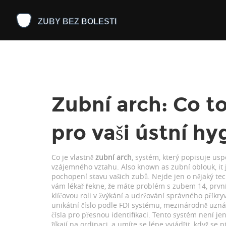
Zubní arch: Co to
pro vaši ústní hy
Co je vlastně
zubní arch
,
systém, který popisuje uspoř
vzájemného vztahu
. Also known as
zubní oblouk
, i
pochopení stavu vašich zubů.
Nejde jen o nějaký tec
vám lékař řekne, že máte problém s
zubem 14
,
prvn
klíčovou roli v žvýkání a udržování správného příkry
unikátní číslo podle
FDI systému
,
mezinárodně uznáv
čísla pro přesnou identifikaci
. Tento systém není je
říkají na ordinaci, a umíte se lépe vyjádřit, když se 