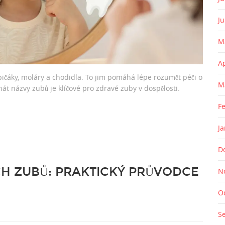
J
M
A
špičáky, moláry a chodidla. To jim pomáhá lépe rozumět péči o
M
át názvy zubů je klíčové pro zdravé zuby v dospělosti.
F
J
D
H ZUBŮ: PRAKTICKÝ PRŮVODCE
N
O
S