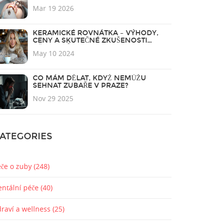
Mar 19 2026
KERAMICKÉ ROVNÁTKA – VÝHODY,
CENY A SKUTEČNÉ ZKUŠENOSTI
UŽIVATELŮ
May 10 2024
CO MÁM DĚLAT, KDYŽ NEMŮŽU
SEHNAT ZUBAŘE V PRAZE?
Nov 29 2025
ATEGORIES
éče o zuby
(248)
entální péče
(40)
draví a wellness
(25)