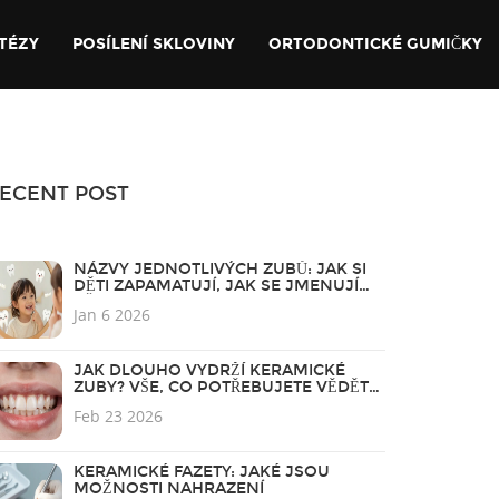
TÉZY
POSÍLENÍ SKLOVINY
ORTODONTICKÉ GUMIČKY
ECENT POST
NÁZVY JEDNOTLIVÝCH ZUBŮ: JAK SI
DĚTI ZAPAMATUJÍ, JAK SE JMENUJÍ
VŠECHNY ZUBY
Jan 6 2026
JAK DLOUHO VYDRŽÍ KERAMICKÉ
ZUBY? VŠE, CO POTŘEBUJETE VĚDĚT
O TRVANLIVOSTI ESTETICKÝCH FAZET
Feb 23 2026
KERAMICKÉ FAZETY: JAKÉ JSOU
MOŽNOSTI NAHRAZENÍ