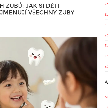
Zd
 ZUBŮ: JAK SI DĚTI
 JMENUJÍ VŠECHNY ZUBY
Z
Z
Zd
Z
Z
Zd
A
A
J