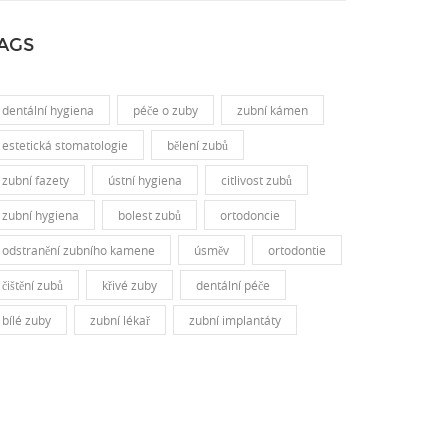
AGS
dentální hygiena
péče o zuby
zubní kámen
estetická stomatologie
bělení zubů
zubní fazety
ústní hygiena
citlivost zubů
zubní hygiena
bolest zubů
ortodoncie
odstranění zubního kamene
úsměv
ortodontie
čištění zubů
křivé zuby
dentální péče
bílé zuby
zubní lékař
zubní implantáty