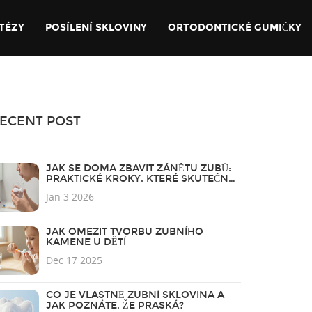
TÉZY
POSÍLENÍ SKLOVINY
ORTODONTICKÉ GUMIČKY
ECENT POST
JAK SE DOMA ZBAVIT ZÁNĚTU ZUBŮ:
PRAKTICKÉ KROKY, KTERÉ SKUTEČNĚ
POMOHOU
Jan 3 2026
JAK OMEZIT TVORBU ZUBNÍHO
KAMENE U DĚTÍ
Dec 17 2025
CO JE VLASTNĚ ZUBNÍ SKLOVINA A
JAK POZNÁTE, ŽE PRASKÁ?