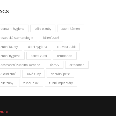
AGS
dentální hygiena
péče o zuby
zubní kámen
estetická stomatologie
bělení zubů
zubní fazety
ústní hygiena
citlivost zubů
zubní hygiena
bolest zubů
ortodoncie
odstranění zubního kamene
úsměv
ortodontie
čištění zubů
křivé zuby
dentální péče
bílé zuby
zubní lékař
zubní implantáty
ntakt