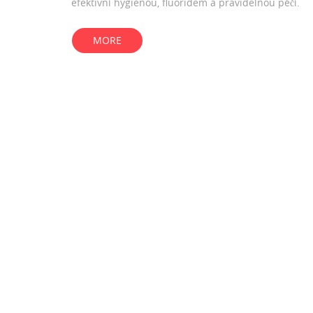
efektivní hygienou, fluoridem a pravidelnou péčí.
MORE