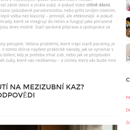
hrozí zánět dásní a ztráta zubů. A pokud máte
citlivé dásně
,
, často způsobené parodontitidou nebo příliš tvrdým čištěním
,
epší volba než klasický – jemnější, ale efektivnější. A pokud
áhrady, které se integrují do čelisti a fungují jako přirozené
jsou dnes možné. Stačí správná příprava a spolupráce se
 ústy pečujete. Většina problémů, které trápí starší pacienty, je
ři. V tomto sbírce najdete praktické návody, jak se vyrovnat s
o bělení, kdy je potřeba trhat zub, nebo jak se přizpůsobit
ěli zuby, které vás nezklamou – a úsměv, který vás bude činit
C
UTÍ NA MEZIZUBNÍ KAZ?
ODPOVĚDI
P
D
Z