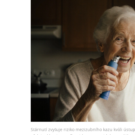
Stárnutí zvyšuje riziko mezizubního kazu kvůli ústupu