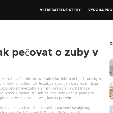
VSTŘEBATELNÉ STEHY
VÝROBA PRO
R
Jak pečovat o zuby v
 čelí změnám v ústním zdraví kvůli věku, lékům nebo chronickým
u
, ti, kteří si uvědomují, že zuby nejsou jen kusy kosti – jsou
žkou pro zdravé zuby, ale mění pravidla hry. Dásně se
nebo cukrovku, mohou způsobit suché ústy – což je půda pro
 jde o to, že se změnila péče, kterou potřebujete.
dyž se plak neodstraní, a u starších pacientů se objevuje
edna z nejčastějších potíží. Domácí čištění nestačí –