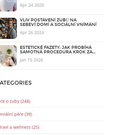
Apr 24 2026
VLIV POSTAVENÍ ZUBŮ NA
SEBEVĚDOMÍ A SOCIÁLNÍ VNÍMÁNÍ
Apr 26 2024
ESTETICKÉ FAZETY: JAK PROBÍHÁ
SAMOTNÁ PROCEDURA KROK ZA
KROKEM
Jan 15 2026
ATEGORIES
éče o zuby
(248)
entální péče
(39)
draví a wellness
(25)