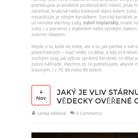
potřebujete pravidelné profesionální čištění, jinak 
zánětlivé, krvácivé nebo bolestivé tkáně kolem zubů
nezatěžujte je silným kartáčkem. Sonický kartáček je l
už nemáte všechny zuby,
zubní implantáty
,
trvalé n
zuby, i u pacientů s diabetem nebo vysokým tlakem
zubním lékařem.
Nejde o to, kolik let máte, ale o to, jak pečlivě o své
předchůdných – stačí vědět, co dělat, a kdy jít k léka
suchými ústy, jak vybrat správný kartáček, co dělat p
zubní náhradě. Všechno to, co potřebujete, abyste m
šťastným, i v 70, 80 nebo 90 letech.
JAKÝ JE VLIV STÁRN
4
Nov
VĚDECKY OVĚŘENÉ 
Lenka Válková
0 Comments