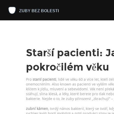
Starší pacienti: 
pokročilém věku
Pro
starší pacienti
,
lidé ve věku 60 a více let, kteří
onemocněním
. Also known as
pacienti ve vyšším věk
klíčem k jídlu, mluvení a sebevědomí.
Věk není překá
stáhují, slina klesá, a léky, které berete pro tlak 
bakterie. Nejde o to, že zuby přirozeně „zkrachují“ –
zubní kámen
,
tvrdý nános bakterií, který se tvoří, k
rychleji kvůli horší mobilitě a nižší produkci sliny
je j