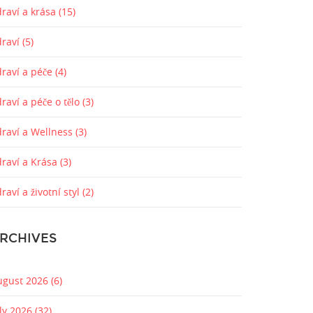
raví a krása
(15)
draví
(5)
draví a péče
(4)
raví a péče o tělo
(3)
draví a Wellness
(3)
draví a Krása
(3)
raví a životní styl
(2)
RCHIVES
ugust 2026
(6)
uly 2026
(32)