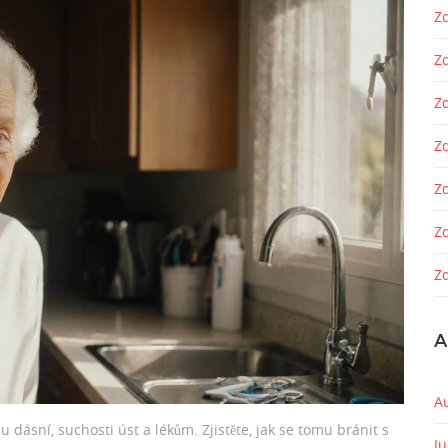
Zd
Z
Z
Zd
Z
Z
Zd
A
A
 dásní, suchosti úst a lékům. Zjistěte, jak se tomu bránit s
J