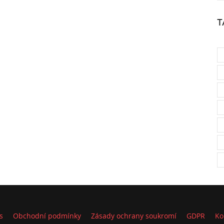
T
s
Obchodní podmínky
Zásady ochrany soukromí
GDPR
Ko