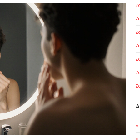
Zd
Z
Z
Zd
Z
Z
Zd
A
A
J