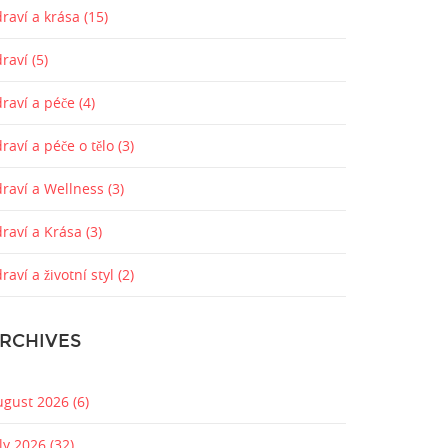
raví a krása
(15)
draví
(5)
draví a péče
(4)
raví a péče o tělo
(3)
draví a Wellness
(3)
draví a Krása
(3)
raví a životní styl
(2)
RCHIVES
ugust 2026
(6)
uly 2026
(32)