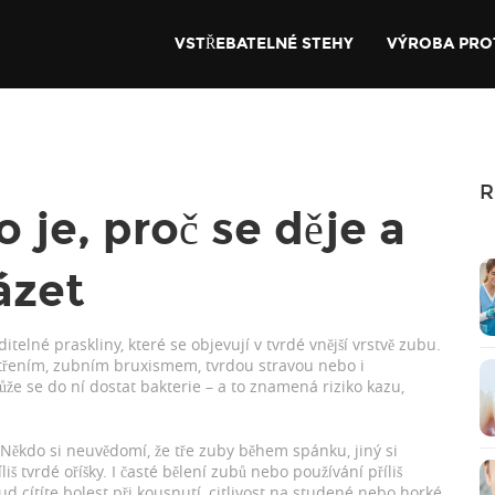
VSTŘEBATELNÉ STEHY
VÝROBA PRO
R
o je, proč se děje a
ázet
ditelné praskliny, které se objevují v tvrdé vnější vrstvě zubu
.
 třením, zubním bruxismem, tvrdou stravou nebo i
ůže se do ní dostat bakterie – a to znamená riziko kazu,
. Někdo si neuvědomí, že tře zuby během spánku, jiný si
iš tvrdé oříšky. I časté bělení zubů nebo používání příliš
d cítíte bolest při kousnutí, citlivost na studené nebo horké