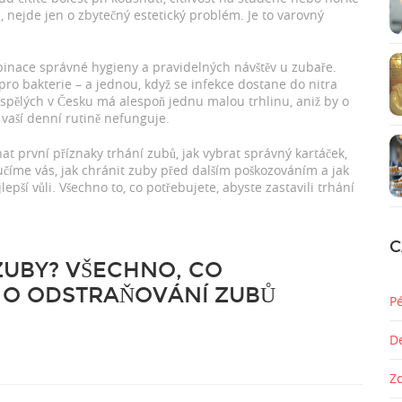
 nejde jen o zbytečný estetický problém. Je to varovný
mbinace správné hygieny a pravidelných návštěv u zubaře.
pro bakterie – a jednou, když se infekce dostane do nitra
spělých v Česku má alespoň jednu malou trhlinu, aniž by o
e vaší denní rutině nefunguje.
nat první příznaky trhání zubů, jak vybrat správný kartáček,
Naučíme vás, jak chránit zuby před dalším poškozováním a jak
epší vůli. Všechno to, co potřebujete, abyste zastavili trhání
C
ZUBY? VŠECHNO, CO
 O ODSTRAŇOVÁNÍ ZUBŮ
P
D
Z