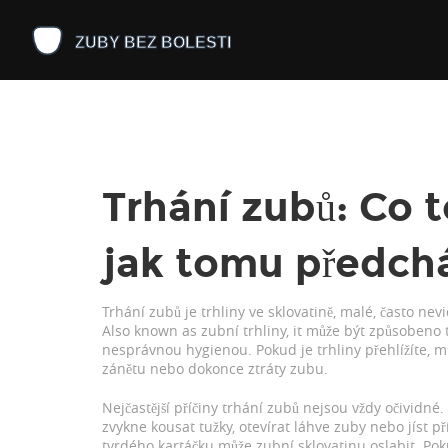
Trhání zubů: Co t
jak tomu předch
Trhání zubů je
trhliny ve sklovatině
,
malé, často nevi
Also known as
zubní trhliny
, it může být způsobeno
nesprávnou hygienou. Pokud je trhliny přehlížíte, m
zánětu nebo dokonce ztráty zubu.
Nejčastější příčiny trhání zubů nejsou vždy očividné
zvykne kousat tužky, otevírat láhve zuby nebo jíst příl
tvrdého kartáčku může zubní sklovatinu oslabit. Poku