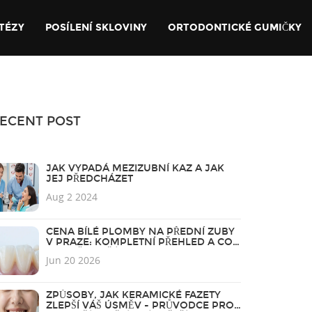
TÉZY
POSÍLENÍ SKLOVINY
ORTODONTICKÉ GUMIČKY
ECENT POST
JAK VYPADÁ MEZIZUBNÍ KAZ A JAK
JEJ PŘEDCHÁZET
Aug 2 2024
CENA BÍLÉ PLOMBY NA PŘEDNÍ ZUBY
V PRAZE: KOMPLETNÍ PŘEHLED A CO
OVLIVŇUJE ČÁSTKU
Jun 20 2026
ZPŮSOBY, JAK KERAMICKÉ FAZETY
ZLEPŠÍ VÁŠ ÚSMĚV - PRŮVODCE PRO