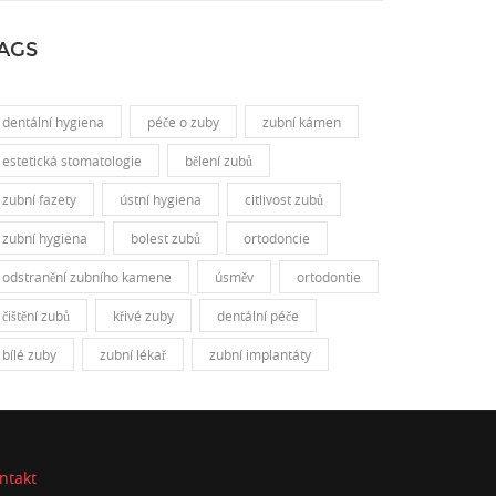
AGS
dentální hygiena
péče o zuby
zubní kámen
estetická stomatologie
bělení zubů
zubní fazety
ústní hygiena
citlivost zubů
zubní hygiena
bolest zubů
ortodoncie
odstranění zubního kamene
úsměv
ortodontie
čištění zubů
křivé zuby
dentální péče
bílé zuby
zubní lékař
zubní implantáty
ntakt