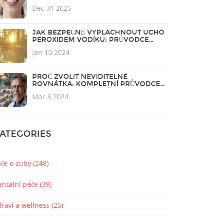
TY, KTEŘÍ CHTĚJÍ KRÁSNĚJŠÍ ZUBY
Dec 31 2025
JAK BEZPEČNĚ VYPLÁCHNOUT UCHO
PEROXIDEM VODÍKU: PRŮVODCE
KROK ZA KROKEM
Jan 10 2024
PROČ ZVOLIT NEVIDITELNÉ
ROVNÁTKA: KOMPLETNÍ PRŮVODCE
PRO PERFEKTNÍ ÚSMĚV
Mar 8 2024
ATEGORIES
éče o zuby
(248)
entální péče
(39)
draví a wellness
(25)