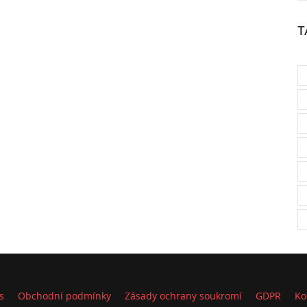
T
s
Obchodní podmínky
Zásady ochrany soukromí
GDPR
Ko