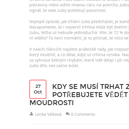
potraviny nebo vidíte tmavou čáru na povrchu zubu,
signál, že vaše zuby potřebují pozornost.
Nejlepší způsob, jak trhání zubů předcházet, je ko
Nezapomeňte, že i nejtenčí trhlina může být dveřmi 
zubu, léčba už nebude jednoduchá. Víte, že 72 % do
ní vědělo? To není normální, je to příznak, že něco v
V našich článcích najdete praktické rady, jak rozpoz
který neublíží, a co dělat, když už trhlina vznikla. 
se vyhnout běžným chybám, které lidé dělají i při nejl
zubů dřív, než začne bolet.
KDY SE MUSÍ TRHAT 
27
Oct
POTŘEBUJETE VĚDĚT
MOUDROSTI
Lenka Válková
0 Comments