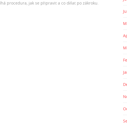
íhá procedura, jak se připravit a co dělat po zákroku.
J
M
A
M
F
J
D
N
O
S