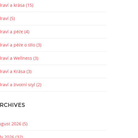
raví a krása
(15)
draví
(5)
draví a péče
(4)
raví a péče o tělo
(3)
draví a Wellness
(3)
draví a Krása
(3)
raví a životní styl
(2)
RCHIVES
ugust 2026
(5)
uly 2026
(32)