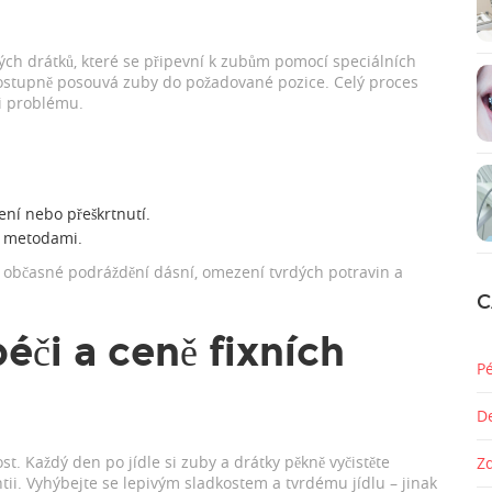
ých drátků, které se připevní k zubům pomocí speciálních
ý postupně posouvá zuby do požadované pozice. Celý proces
ti problému.
žení nebo přeškrtnutí.
mi metodami.
 občasné podráždění dásní, omezení tvrdých potravin a
C
éči a ceně fixních
P
D
st. Každý den po jídle si zuby a drátky pěkně vyčistěte
Z
ii. Vyhýbejte se lepivým sladkostem a tvrdému jídlu – jinak