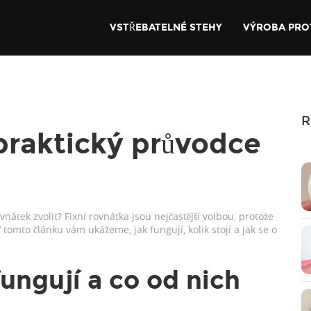
VSTŘEBATELNÉ STEHY
VÝROBA PRO
R
 praktický průvodce
vnátek zvolit? Fixní rovnátka jsou nejčastější volbou, protože
omto článku vám ukážeme, jak fungují, kolik stojí a jak se o
fungují a co od nich