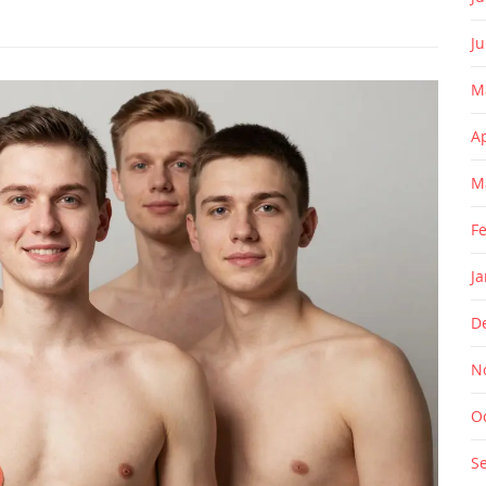
J
M
A
M
F
J
D
N
O
S