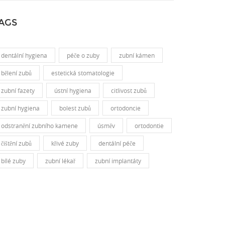
AGS
dentální hygiena
péče o zuby
zubní kámen
bělení zubů
estetická stomatologie
zubní fazety
ústní hygiena
citlivost zubů
zubní hygiena
bolest zubů
ortodoncie
odstranění zubního kamene
úsměv
ortodontie
čištění zubů
křivé zuby
dentální péče
bílé zuby
zubní lékař
zubní implantáty