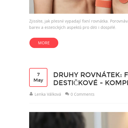
Zjistěte, jak přesně vypadají fixní rovnátka. Porovná
barev a estetických aspektů pro děti i dospělé.
MORE
DRUHY ROVNÁTEK: F
7
May
DESTIČKOVÉ - KOMP
Lenka Válková
0 Comments