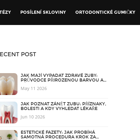
TÉZY
POSÍLENÍ SKLOVINY
ORTODONTICKÉ GUMIČKY
ECENT POST
JAK MAJÍ VYPADAT ZDRAVÉ ZUBY:
PRŮVODCE PŘIROZENOU BARVOU A
BĚLENÍM
May 11 2026
JAK POZNAT ZÁNĚT ZUBU: PŘÍZNAKY,
BOLESTI A KDY VYHLEDAT LÉKAŘE
Jun 10 2026
ESTETICKÉ FAZETY: JAK PROBÍHÁ
SAMOTNÁ PROCEDURA KROK ZA