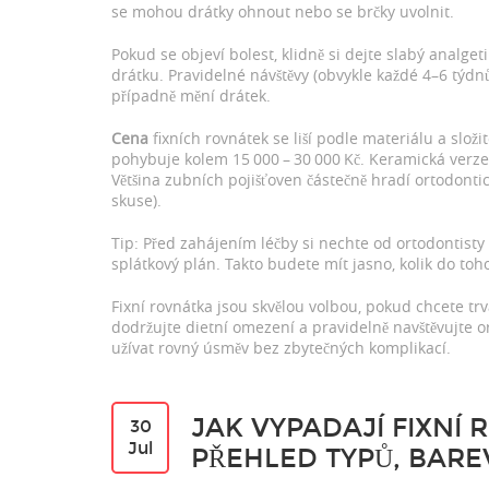
se mohou drátky ohnout nebo se brčky uvolnit.
Pokud se objeví bolest, klidně si dejte slabý analget
drátku. Pravidelné návštěvy (obvykle každé 4–6 týdnů
případně mění drátek.
Cena
fixních rovnátek se liší podle materiálu a složi
pohybuje kolem 15 000 – 30 000 Kč. Keramická verze,
Většina zubních pojišťoven částečně hradí ortodonti
skuse).
Tip: Před zahájením léčby si nechte od ortodontisty 
splátkový plán. Takto budete mít jasno, kolik do toh
Fixní rovnátka jsou skvělou volbou, pokud chcete tr
dodržujte dietní omezení a pravidelně navštěvujte 
užívat rovný úsměv bez zbytečných komplikací.
JAK VYPADAJÍ FIXNÍ
30
Jul
PŘEHLED TYPŮ, BARE