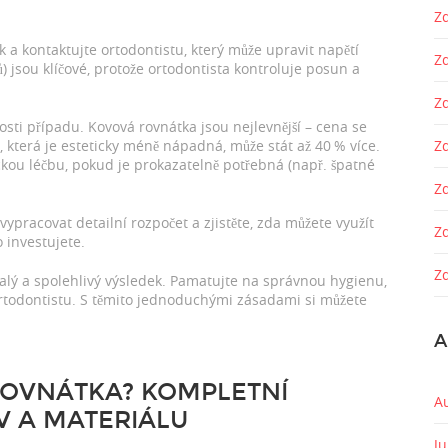
Zd
ik a kontaktujte ortodontistu, který může upravit napětí
Z
) jsou klíčové, protože ortodontista kontroluje posun a
Z
tosti případu. Kovová rovnátka jsou nejlevnější – cena se
 která je esteticky méně nápadná, může stát až 40 % více.
Zd
ckou léčbu, pokud je prokazatelně potřebná (např. špatné
Z
vypracovat detailní rozpočet a zjistěte, zda můžete využít
Z
o investujete.
Zd
valý a spolehlivý výsledek. Pamatujte na správnou hygienu,
ortodontistu. S těmito jednoduchými zásadami si můžete
A
 ROVNÁTKA? KOMPLETNÍ
A
V A MATERIÁLU
J