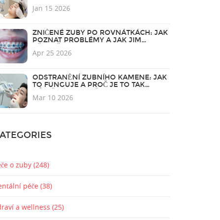
KROKEM
Jan 15 2026
ZNIČENÉ ZUBY PO ROVNÁTKÁCH: JAK
POZNAT PROBLÉMY A JAK JIM
PŘEDBĚHNOUT
Apr 25 2026
ODSTRANĚNÍ ZUBNÍHO KAMENE: JAK
TO FUNGUJE A PROČ JE TO TAK
DŮLEŽITÉ PRO VAŠE ZUBY
Mar 10 2026
ATEGORIES
éče o zuby
(248)
entální péče
(38)
draví a wellness
(25)