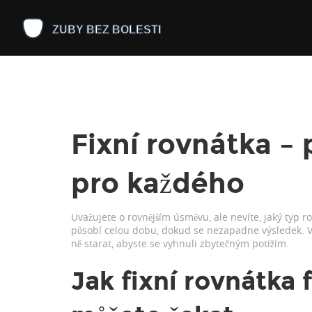
Fixní rovnátka –
pro každého
Uvažujete o rovnějším úsměvu, ale nevíte, jaký typ ro
působí celou dobu, dokud se nezapadne výsledek. V t
ně starat, abyste se vyhnuli zbytečným potížím.
Jak fixní rovnátka 