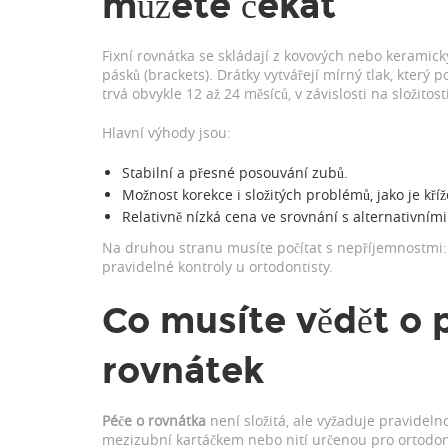
můžete čekat
Fixní rovnátka se skládají z kovových nebo keramick
pásků (brackets). Drátky vytvářejí mírný tlak, kter
trvá obvykle 12 až 24 měsíců, v závislosti na složitos
Hlavní výhody jsou:
Stabilní a přesné posouvání zubů.
Možnost korekce i složitých problémů, jako je kří
Relativně nízká cena ve srovnání s alternativní
Na druhou stranu musíte počítat s nepříjemnostmi:
pravidelné kontroly u ortodontisty.
Co musíte vědět o p
rovnátek
Péče o rovnátka
není složitá, ale vyžaduje pravidelno
mezizubní kartáčkem nebo nití určenou pro ortodont