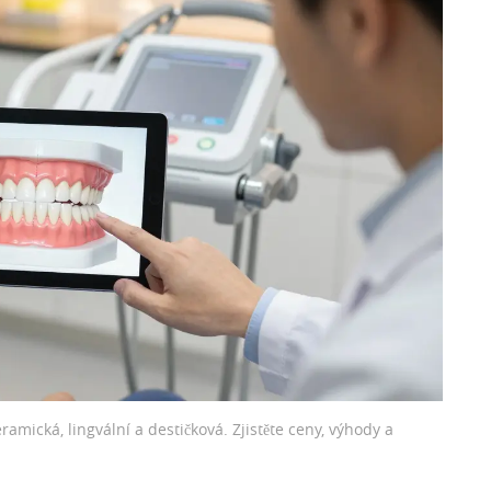
amická, lingvální a destičková. Zjistěte ceny, výhody a