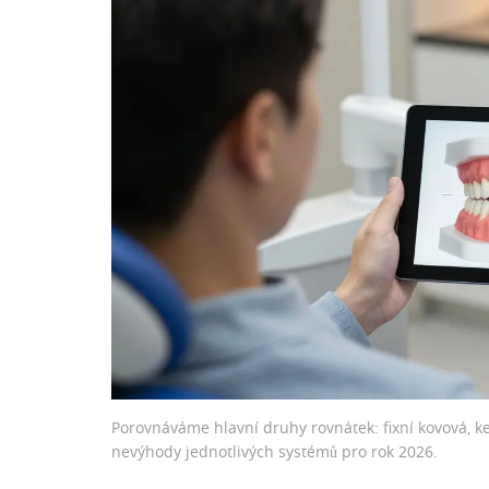
Porovnáváme hlavní druhy rovnátek: fixní kovová, ker
nevýhody jednotlivých systémů pro rok 2026.